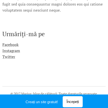
fugit sed quia consequuntur magni dolores eos qui ratione
voluptatem sequi nesciunt neque.
Urmăriți-mă pe
Facebook
Instagram
Twitter
© 2017 Marius: blog de călătorii. Toate drepturile rezervate.
Creat cu
Webnode
Începeți
Creați un site gratuit!